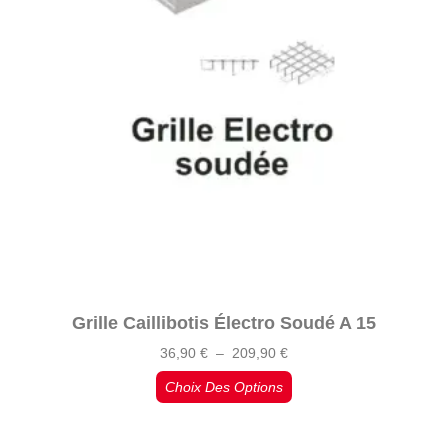
Grille Caillibotis Électro Soudé A 15
36,90
€
–
209,90
€
Choix Des Options