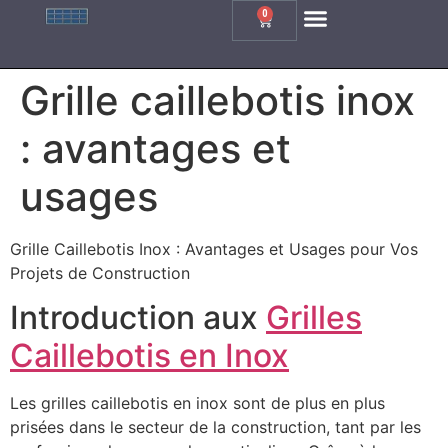
0
Grille Caillebotis Carrée
Grille Caillebotis Rectangle
Grille Caillebotis Inox
Grille En Fonte
Grille caillebotis inox
: avantages et
usages
Grille Caillebotis Inox : Avantages et Usages pour Vos
Projets de Construction
Introduction aux
Grilles
Caillebotis en Inox
Les grilles caillebotis en inox sont de plus en plus
prisées dans le secteur de la construction, tant par les