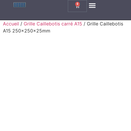
0
Grille Caillebotis Carrée
Grille Caillebotis Rectangle
Grille Caillebotis Inox
Grille En Fonte
Accueil
/
Grille Caillebotis carré A15
/ Grille Caillebotis
A15 250x250x25mm