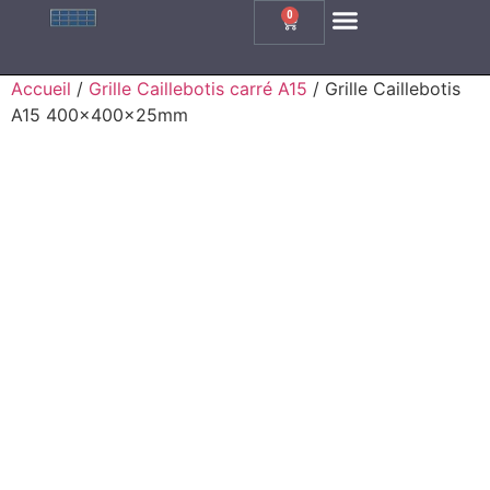
0
Grille Caillebotis Carrée
Grille Caillebotis Rectangle
Grille Caillebotis Inox
Grille En Fonte
Accueil
/
Grille Caillebotis carré A15
/ Grille Caillebotis
A15 400x400x25mm