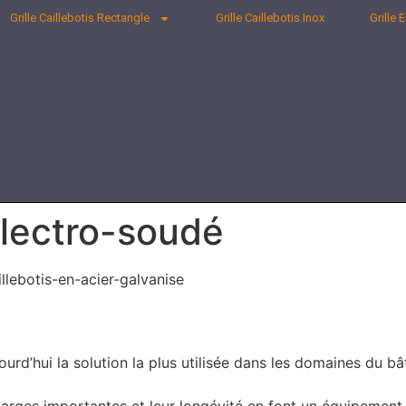
Grille Caillebotis Rectangle
Grille Caillebotis Inox
Grille 
 électro-soudé
llebotis-en-acier-galvanise
ourd’hui la solution la plus utilisée dans les domaines du b