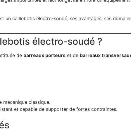
charges importantes et leur longévité en font un équipemen
st un caillebotis électro-soudé, ses avantages, ses domaines
llebotis électro-soudé ?
nstituée de
barreaux porteurs
et de
barreaux transversau
 mécanique classique.
ésistant et capable de supporter de fortes contraintes.
sés