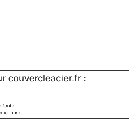
.
r couvercleacier.fr :
e fonte
fic lourd