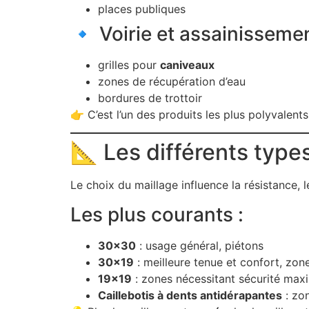
places publiques
🔹 Voirie et assainisseme
grilles pour
caniveaux
zones de récupération d’eau
bordures de trottoir
👉 C’est l’un des produits les plus polyvalent
📐 Les différents type
Le choix du maillage influence la résistance, 
Les plus courants :
30×30
: usage général, piétons
30×19
: meilleure tenue et confort, zon
19×19
: zones nécessitant sécurité maxim
Caillebotis à dents antidérapantes
: zon