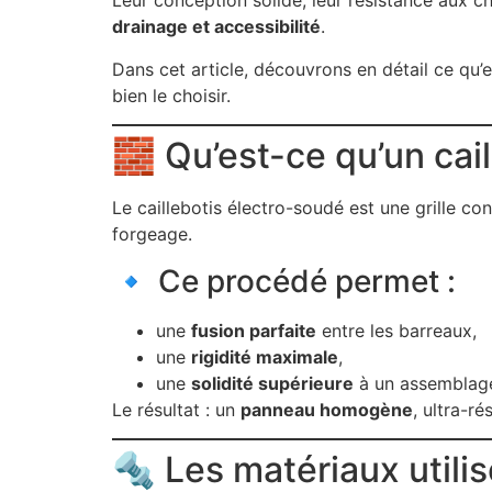
Leur conception solide, leur résistance aux 
drainage et accessibilité
.
Dans cet article, découvrons en détail ce qu’e
bien le choisir.
🧱 Qu’est-ce qu’un cai
Le caillebotis électro-soudé est une grille co
forgeage.
🔹 Ce procédé permet :
une
fusion parfaite
entre les barreaux,
une
rigidité maximale
,
une
solidité supérieure
à un assemblage
Le résultat : un
panneau homogène
, ultra-r
🔩 Les matériaux utili