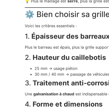
💡 Plus le maillage est
serré
, plus la grille es
⚙️ Bien choisir sa gril
Voici les critères essentiels :
1.
Épaisseur des barreaux
Plus le barreau est épais, plus la grille suppo
2.
Hauteur du caillebotis
25 mm → usage piéton
30 mm / 40 mm → passage de véhicule
3.
Traitement anti-corros
Une
galvanisation à chaud
est indispensable 
4.
Forme et dimensions