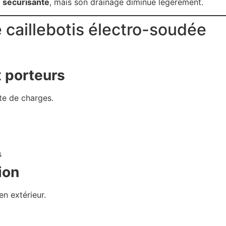
t
sécurisante
, mais son drainage diminue légèrement.
le caillebotis électro-soudée
 porteurs
rte de charges.
s
ion
en extérieur.