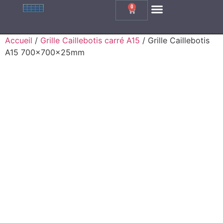
0
Grille Caillebotis Carrée
Grille Caillebotis Rectangle
Grille Caillebotis Inox
Grille En Fonte
Accueil
/
Grille Caillebotis carré A15
/ Grille Caillebotis
A15 700x700x25mm